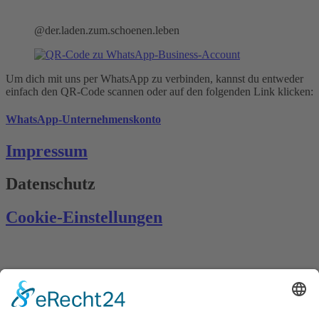
@der.laden.zum.schoenen.leben
Um dich mit uns per WhatsApp zu verbinden, kannst du entweder
einfach den QR-Code scannen oder auf den folgenden Link klicken:
WhatsApp-Unternehmenskonto
Impressum
Datenschutz
Cookie-Einstellungen