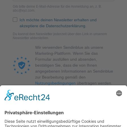
Gib bitte deine E-Mail-Adresse für die Anmeldung an, z. B.
abc@xyz.com.
Ich möchte deinen Newsletter erhalten und
akzeptiere die Datenschutzerklärung.
Du kannst den Newsletter jederzeit über den Link in unserem
Newsletter abbestellen.
Wir verwenden Sendinblue als unsere
Marketing-Plattform. Wenn Sie das
Formular ausfüllen und absenden,
bestätigen Sie, dass die von Ihnen
angegebenen Informationen an Sendinblue
zur Bearbeitung gemäß den
Nutzungsbedingungen
übertragen werden.
ANMELDEN